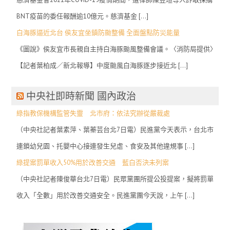
BNT疫苗的委任報酬逾10億元。慈濟基金 […]
白海豚逼近北台 侯友宜坐鎮防颱整備 全面盤點防災能量
《圖說》侯友宜市長親自主持白海豚颱風整備會議。〈消防局提供〉
【記者葉柏成／新北報導】中度颱風白海豚逐步接近北 […]
中央社即時新聞 國內政治
綠指教保機構監管失靈 北市府：依法究辦從嚴裁處
（中央社記者葉素萍、葉蓁芸台北7日電）民進黨今天表示，台北市
連鎖幼兒園、托嬰中心接連發生兒虐、食安及其他違規事 […]
綠提案罰單收入50%用於改善交通 藍白否決未列案
（中央社記者陳俊華台北7日電）民眾黨團所提公投提案，擬將罰單
收入「全數」用於改善交通安全。民進黨團今天說，上午 […]