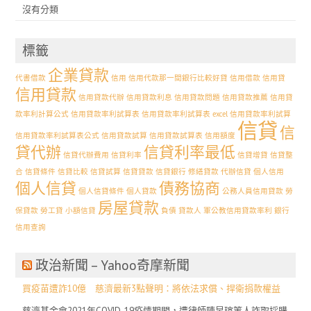
沒有分類
標籤
企業貸款
代書借款
信用
信用代款那一間銀行比較好貸
信用借款
信用貸
信用貸款
信用貸款代辦
信用貸款利息
信用貸款問題
信用貸款推薦
信用貸
款率利計算公式
信用貸款率利試算表
信用貸款率利試算表 excel 信用貸款率利試算
信貸
信
信用貸款率利試算表公式
信用貸款試算
信用貸款試算表
信用額度
貸代辦
信貸利率最低
信貸代辦費用
信貸利率
信貸增貸
信貸整
合
信貸條件
信貸比較
信貸試算
信貸貸款
信貸銀行
修繕貸款 代辦信貸
個人信用
個人信貸
債務協商
個人信貸條件
個人貸款
公務人員信用貸款
勞
房屋貸款
保貸款
勞工貸
小額信貸
負債
貸款人
軍公教信用貸款率利
銀行
信用查詢
政治新聞 – Yahoo奇摩新聞
買疫苗遭詐10億 慈濟最新3點聲明：將依法求償、捍衛捐款權益
慈濟基金會2021年COVID-19疫情期間，遭律師陳昱瑄等人詐取採購