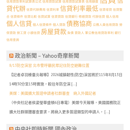
信
信用貸款率利試算表公式
信用貸款試算
信用貸款試算表
信用額度
貸代辦
信貸利率最低
信貸代辦費用
信貸利率
信貸增貸
信貸整
合
信貸條件
信貸比較
信貸試算
信貸貸款
信貸銀行
修繕貸款 代辦信貸
個人信用
個人信貸
債務協商
個人信貸條件
個人貸款
公務人員信用貸款
勞
房屋貸款
保貸款
勞工貸
小額信貸
負債
貸款人
軍公教信用貸款率利
銀行
信用查詢
政治新聞 – Yahoo奇摩新聞
8/13防空演習 北市警呼籲民眾記住防空避難位置
【記者卓羽榛臺北報導】2026城鎮韌性(防空)演習將於115年8月13日
14時30分至15時實施，較往年防空演 […]
美媒：美國擴大簽證申請者社群審查 納入外國記者
（中央社記者侯姿瑩華盛頓6日專電）美媒今天報導，美國國務院正
擴大社群媒體審查要求，將納入更多簽證類型的申請人， […]
中央社即時新聞 國內政治