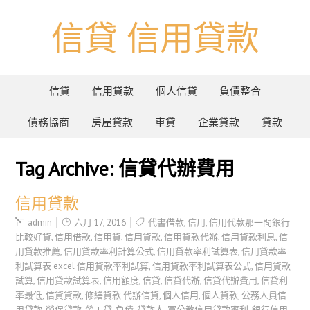
信貸 信用貸款
信貸
信用貸款
個人信貸
負債整合
債務協商
房屋貸款
車貸
企業貸款
貸款
Tag Archive:
信貸代辦費用
信用貸款
admin
六月 17, 2016
代書借款
,
信用
,
信用代款那一間銀行
比較好貸
,
信用借款
,
信用貸
,
信用貸款
,
信用貸款代辦
,
信用貸款利息
,
信
用貸款推薦
,
信用貸款率利計算公式
,
信用貸款率利試算表
,
信用貸款率
利試算表 excel 信用貸款率利試算
,
信用貸款率利試算表公式
,
信用貸款
試算
,
信用貸款試算表
,
信用額度
,
信貸
,
信貸代辦
,
信貸代辦費用
,
信貸利
率最低
,
信貸貸款
,
修繕貸款 代辦信貸
,
個人信用
,
個人貸款
,
公務人員信
用貸款
,
勞保貸款
,
勞工貸
,
負債
,
貸款人
,
軍公教信用貸款率利
,
銀行信用