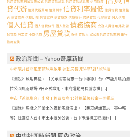
信
信用貸款率利試算表公式
信用貸款試算
信用貸款試算表
信用額度
貸代辦
信貸利率最低
信貸代辦費用
信貸利率
信貸增貸
信貸整
合
信貸條件
信貸比較
信貸試算
信貸貸款
信貸銀行
修繕貸款 代辦信貸
個人信用
個人信貸
債務協商
個人信貸條件
個人貸款
公務人員信用貸款
勞
房屋貸款
保貸款
勞工貸
小額信貸
負債
貸款人
軍公教信用貸款率利
銀行
信用查詢
政治新聞 – Yahoo奇摩新聞
中市龍井首座風雨籃球場啟用 運動局長與球星3對3尬球技
《圖說》啟用典禮。 【民眾網諸葛志一台中報導】台中市龍井區拍瀑
拉公園風雨球場 9日正式啟用，市府運動局長游志祥 […]
中市「爸氣集合」出發工程冒險島 13社福單位孩童一同暢玩
《圖說》馬戲之門帶來的互動馬戲演出。 【民眾網諸葛志一臺中報
導】社團法人台中市土木技師公會、台中市結構工程技師 […]
中央社即時新聞 國內政治