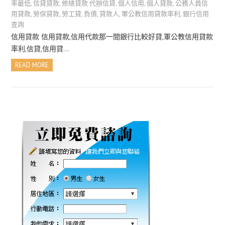
率最低
,
信貸貸款
,
修繕貸款 代辦信貸
,
個人信用
,
個人貸款
,
公務人員信
用貸款
,
勞保貸款
,
勞工貸
,
負債
,
貸款人
,
軍公教信用貸款率利
,
銀行信用
查詢
信用貸款 信用貸款,信用代款那一間銀行比較好貸,軍公教信用貸款
率利,信貸,信用貸…
READ MORE