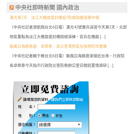
中央社即時新聞 國內政治
漢光第2天 淡江大橋首度封橋設3防線阻敵直衝中樞
（中央社記者游凱翔台北6日電）漢光42號實兵演習今天第2天，北部
地區重點為淡江大橋首度封橋阻絕演練，官兵在橋面 […]
颱風白海豚進逼 卓榮泰：高災害潛勢區加強預防性整備
（中央社記者賴于榛台北6日電）颱風白海豚逐漸接近台灣，行政院
長卓榮泰今天指示行政院災害防救辦公室召開前置情資研 […]