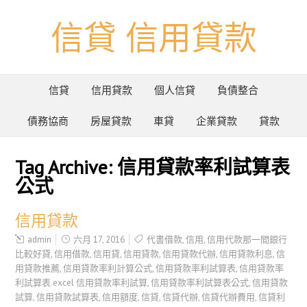
信貸 信用貸款
信貸
信用貸款
個人信貸
負債整合
債務協商
房屋貸款
車貸
企業貸款
貸款
Tag Archive:
信用貸款率利試算表
公式
信用貸款
admin
六月 17, 2016
代書借款
,
信用
,
信用代款那一間銀行
比較好貸
,
信用借款
,
信用貸
,
信用貸款
,
信用貸款代辦
,
信用貸款利息
,
信
用貸款推薦
,
信用貸款率利計算公式
,
信用貸款率利試算表
,
信用貸款率
利試算表 excel 信用貸款率利試算
,
信用貸款率利試算表公式
,
信用貸款
試算
,
信用貸款試算表
,
信用額度
,
信貸
,
信貸代辦
,
信貸代辦費用
,
信貸利