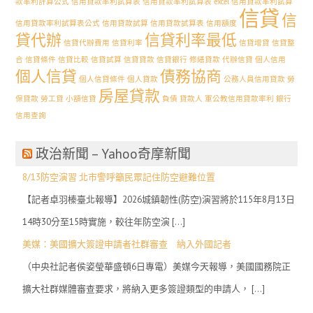
款率利計算公式
信用貸款率利試算表
信用貸款率利試算表 excel 信用貸款率利試算
信貸
信
信用貸款率利試算表公式
信用貸款試算
信用貸款試算表
信用額度
貸代辦
信貸利率最低
信貸代辦費用
信貸利率
信貸增貸
信貸整
合
信貸條件
信貸比較
信貸試算
信貸貸款
信貸銀行
修繕貸款 代辦信貸
個人信用
個人信貸
債務協商
個人信貸條件
個人貸款
公務人員信用貸款
勞
房屋貸款
保貸款
勞工貸
小額信貸
負債
貸款人
軍公教信用貸款率利
銀行
信用查詢
政治新聞 – Yahoo奇摩新聞
8/13防空演習 北市警呼籲民眾記住防空避難位置
【記者卓羽榛臺北報導】2026城鎮韌性(防空)演習將於115年8月13日
14時30分至15時實施，較往年防空演 […]
美媒：美國擴大簽證申請者社群審查 納入外國記者
（中央社記者侯姿瑩華盛頓6日專電）美媒今天報導，美國國務院正
擴大社群媒體審查要求，將納入更多簽證類型的申請人， […]