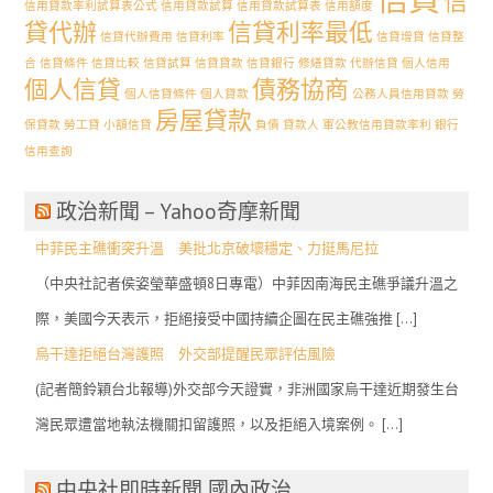
信
信用貸款率利試算表公式
信用貸款試算
信用貸款試算表
信用額度
貸代辦
信貸利率最低
信貸代辦費用
信貸利率
信貸增貸
信貸整
合
信貸條件
信貸比較
信貸試算
信貸貸款
信貸銀行
修繕貸款 代辦信貸
個人信用
個人信貸
債務協商
個人信貸條件
個人貸款
公務人員信用貸款
勞
房屋貸款
保貸款
勞工貸
小額信貸
負債
貸款人
軍公教信用貸款率利
銀行
信用查詢
政治新聞 – Yahoo奇摩新聞
中菲民主礁衝突升溫 美批北京破壞穩定、力挺馬尼拉
（中央社記者侯姿瑩華盛頓8日專電）中菲因南海民主礁爭議升溫之
際，美國今天表示，拒絕接受中國持續企圖在民主礁強推 […]
烏干達拒絕台灣護照 外交部提醒民眾評估風險
(記者簡鈴穎台北報導)外交部今天證實，非洲國家烏干達近期發生台
灣民眾遭當地執法機關扣留護照，以及拒絕入境案例。 […]
中央社即時新聞 國內政治