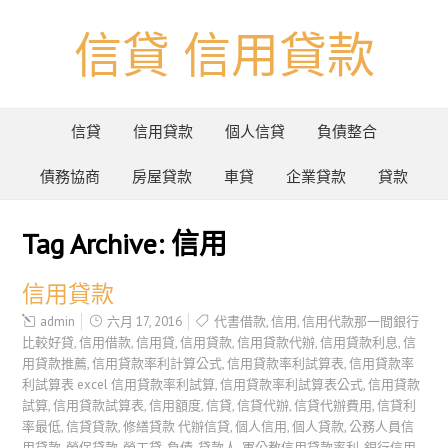
信貸 信用貸款
信貸
信用貸款
個人信貸
負債整合
債務協商
房屋貸款
車貸
企業貸款
貸款
Tag Archive:
信用
信用貸款
admin
六月 17, 2016
代書借款
,
信用
,
信用代款那一間銀行
比較好貸
,
信用借款
,
信用貸
,
信用貸款
,
信用貸款代辦
,
信用貸款利息
,
信
用貸款推薦
,
信用貸款率利計算公式
,
信用貸款率利試算表
,
信用貸款率
利試算表 excel 信用貸款率利試算
,
信用貸款率利試算表公式
,
信用貸款
試算
,
信用貸款試算表
,
信用額度
,
信貸
,
信貸代辦
,
信貸代辦費用
,
信貸利
率最低
,
信貸貸款
,
修繕貸款 代辦信貸
,
個人信用
,
個人貸款
,
公務人員信
用貸款
,
勞保貸款
,
勞工貸
,
負債
,
貸款人
,
軍公教信用貸款率利
,
銀行信用