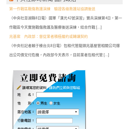
第一作戰區戰傷救護演練 驗證各級救護站協調後送
（中央社澎湖縣8日電）國軍「漢光42號演習」實兵演練第4日，第一
作戰區今天實施戰傷救護及醫療後送演練，結合作戰 […]
兆基案 內政部：督促業者積極履約或轉讓契約
（中央社記者賴于榛台北8日電）包租代管龍頭兆基屋管相關公司爆
出公司債兌付危機，內政部今天表示，目前業者包租代管 […]