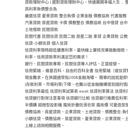
貸款理財中心 | 選對貸款理財中心，快速展開幸福人生 
高利率負債整合為
嚴選信貸 愛車貸款 整合負債 企業金融 債務協商 代書服務
汽車貸款 房屋貸款 卡債 債務整合 債務協商 台中借貸 台中
土地借款 民間貸款
民間代書 民間信貸 民間二胎 房屋二胎 車貸 企業貸款 公教
信貸-小額信貸-個人信貸
信貸利率限時超低優惠利率，最快線上審核完畢啟動撥款
利率，信用貸款率利滿足您的需求！
銀行、民間貸款專案，民間信貸專人評估、正當經營。
信用緊縮 – 維基百科，自由的百科全書 信用緊縮（或
現金難求。在英國通常指2008金融海嘯。 簡單的說就是
(存款利率、市場利率)下降，也難以從金融機構借到錢的情
信貸利率最低 信貸利率試算表 excel 信貸利率算法 信貸利率
信貸銀行對保注意事項 信貸銀行比較 信貸銀行推薦低利率貸
半價購 超微型投影機 魔術折疊防滑衣架 魔術價 可愛造型
債務協商、房屋貸款、企業貸款、土地貸款、債務整合-負
小額信貸、債務協商、房屋貸款、愛車貸款、企業貸款、土
上線上諮詢相關服務，