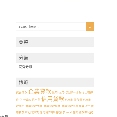
彙整
分類
沒有分類
標籤
企業貸款
代書借款
信用
信用代款那一間銀行比較好
信用貸款
貸
信用借款
信用貸
信用貸款代辦
信用貸
款利息
信用貸款問題
信用貸款推薦
信用貸款率利計算公式
信
用貸款率利試算表
信用貸款率利試算表 excel 信用貸款率利試
如有貸