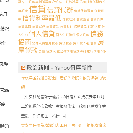
算
信用貸款率利試算表公式
信用貸款試算
信用貸款試算表
信
信貸
信貸代辦
用額度
信貸代辦費用
信貸利
信用
信貸利率最低
率
信貸增貸
信貸整合
信貸條件
信貸比較
信貸試算
信貸貸款
信貸銀行
修繕貸款 代辦信貸
個
最低銀
個人信貸
債務
人信用
個人信貸條件
個人貸款
協商
房
決你
公務人員信用貸款
勞保貸款
勞工貸
小額信貸
屋貸款
負債
貸款人
軍公教信用貸款率利
銀行信用查詢
債務整
政治新聞 – Yahoo奇摩新聞
停砍年金若違憲將追回差額？政院：依判決執行後
續
貸款融
（中央社記者賴于榛台北6日電）立法院去年12月
或終
三讀通過停砍公教年金相關修法，政府已補發年金
差額，外界關注，若停 […]
食安事件淪為政治角力工具？南市府：拒絕政治攻
加值貸