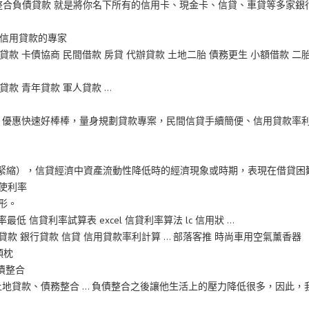
… 整合負債貸款 就是將你名下所有的信用卡、現金卡、信貸、車貸等多家銀
 信用貸款的專家
貸款 卡債協商 民間借款 房貸 代辦貸款 土地二胎 債務更生 小額借款 二
貸款 青年貸款 軍人貸款 …
，優惠快速好棒棒，量身規劃貸款專案，民間信貸手續簡便、信用貸款率
信貸緊縮），信貸經濟中資產流動性降低時的經濟現象或時期，表現在借貸困
即使利率
形。
最低 信貸利率試算表 excel 信貸利率算法 lc 信用狀 …
款 銀行貸款 信貸 信用貸款率利計算 … 部落客推 時尚車用空氣薰香器
頭枕
債整合
地貸款、債務整合 … 負債整合之後讓他生活上的壓力降低很多，因此，