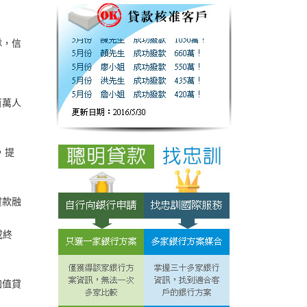
隊，信
百萬人
，提
貸款融
或終
加值貸