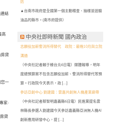
防
▲台南市政府是全國第一個主動稽查、抽樣並送驗
站連結
油品的縣市。(南市府提供）
最高
中央社即時新聞 國內政治
志願役加薪警消所得替代 政院：最晚10月與立院
胎房貸
溝通
（中央社記者賴于榛台北6日電）媒體報導，明年
度總預算案不包含志願役加薪、警消所得替代等預
讓您一
算。行政院今天表示，政 […]
參訪亞創中心 劉建國：雲嘉共創無人機產業廊帶
（中央社記者蔡智明嘉義縣6日電）民進黨提名雲
專家-
林縣長參選人劉建國今天參訪嘉義縣亞洲無人機AI
型房貸
創新應用研發中心，提 […]