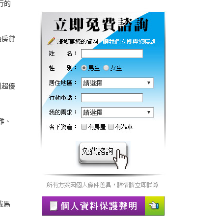
行的
胎房貸
利超優
難、
我馬