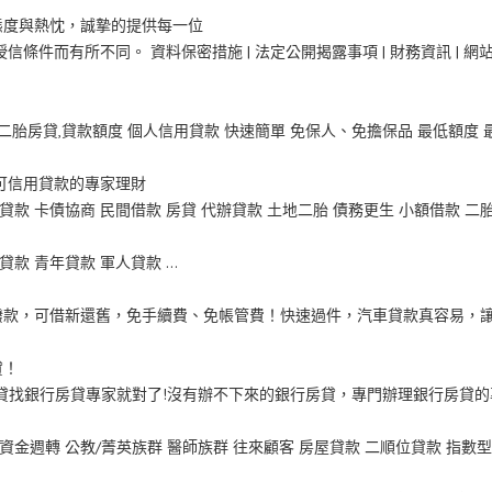
態度與熱忱，誠摯的提供每一位
件而有所不同。 資料保密措施 | 法定公開揭露事項 | 財務資訊 | 網
胎房貸,貸款額度 個人信用貸款 快速簡單 免保人、免擔保品 最低額度 
可信用貸款的專家理財
貸款 卡債協商 民間借款 房貸 代辦貸款 土地二胎 債務更生 小額借款 二
貸款 青年貸款 軍人貸款 …
撥款，可借新還舊，免手續費、免帳管費！快速過件，汽車貸款真容易，
貸！
貸找銀行房貸專家就對了!沒有辦不下來的銀行房貸，專門辦理銀行房貸的
般資金週轉 公教/菁英族群 醫師族群 往來顧客 房屋貸款 二順位貸款 指數