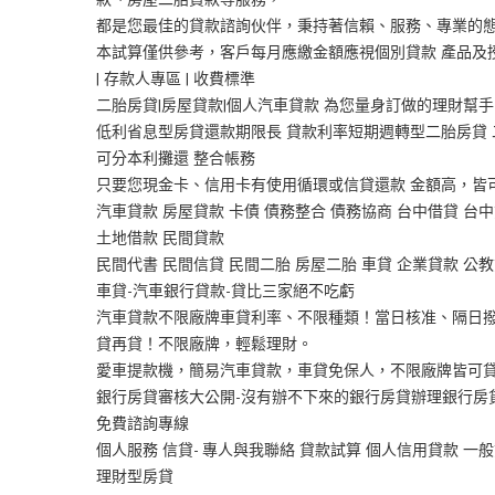
都是您最佳的貸款諮詢伙伴，秉持著信賴、服務、專業的
本試算僅供參考，客戶每月應繳金額應視個別貸款 產品及授信條
| 存款人專區 | 收費標準
二胎房貸|房屋貸款|個人汽車貸款 為您量身訂做的理財幫手
低利省息型房貸還款期限長 貸款利率短期週轉型二胎房貸 二
可分本利攤還 整合帳務
只要您現金卡、信用卡有使用循環或信貸還款 金額高，皆
汽車貸款 房屋貸款 卡債 債務整合 債務協商 台中借貸 台中
土地借款 民間貸款
民間代書 民間信貸 民間二胎 房屋二胎 車貸 企業貸款 公教
車貸-汽車銀行貸款-貸比三家絕不吃虧
汽車貸款不限廠牌車貸利率、不限種類！當日核准、隔日
貸再貸！不限廠牌，輕鬆理財。
愛車提款機，簡易汽車貸款，車貸免保人，不限廠牌皆可
銀行房貸審核大公開-沒有辦不下來的銀行房貸辦理銀行房
免費諮詢專線
個人服務 信貸- 專人與我聯絡 貸款試算 個人信用貸款 一
理財型房貸