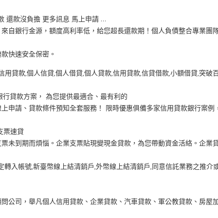
數 還款沒負擔 更多訊息 馬上申請 …
！來自銀行金源，額度高利率低，給您超長還款期！個人負債整合專業團
撥款快速安全保密。
信用貸款,個人信貸,個人借貸,個人貸款,信用貸款,信貸借款,小額借貸,突破
銀行貸款方案， 為您提供最適合、最有利的
上申請、貸款條件預知全套服務！ 限時優惠俱備多家信用貸款銀行案例
支票速貸
支票未到期而煩惱。企業支票貼現變現金貸款，為您帶動資金活絡。企業
定轉入帳號,新臺幣線上結清銷戶,外幣線上結清銷戶,同意信託業務之推介
顧問公司，舉凡個人信用貸款、企業貸款、汽車貸款、軍公教貸款、房屋