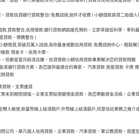
貸款信貸銀行貸款整合| 免費諮詢,過件才收費 | 小額借款房貸二胎個人
小額借款,貸款整合,信用借款.銀行貸款網路搶先預約，立即享超低利率、率利
屋貸款、債務整合 |
款,小額借貸,突破百萬人諮詢,為你量身規劃信用貸款-免費諮詢中心，輕鬆解
帳款 現金卡、信用卡債、
卡，但都是當月結清且繳，信貸借款小額信用貸款專業解決您的貸款問題
各家銀行貸款方案，為您提供最適合的專家， 汽車貸款 房屋貸款 卡債 
代辦貸款
業貸款、支票速貸
支票未到期而煩惱。企業支票貼現變現金貸款，為您帶動資金活絡。企業
定轉入帳號,新臺幣線上結清銷戶,外幣線上結清銷戶,同意信託業務之推介
顧問公司，舉凡個人信用貸款、企業貸款、汽車貸款、軍公教貸款、房屋