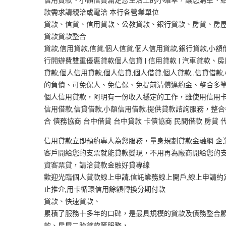
款需求請親洽或電洽 本行各營業單位
貸款、信貸、信用貸款、公教貸款、銀行貸款、房貸、房屋，
貸款貸款整合
貸款,信用貸款,信貸,個人信貸,個人信用貸款,銀行貸款,
行開辦費雙重優惠貸款個人信貸 | 信用貸款 | 汽車貸款、房
貸款,個人信用貸款,個人信貸,個人借貸,個人貸款,,信貸借
的負債、可免保人、免信保、免提前清償違約金、整合多筆
個人信用貸款，阿明有一份收入穩定的工作，雖使用信用
信用借款,信貸借款,小額信用借款.提供貸款諮詢服務，整合
合 債務協商 台中借貸 台中貸款 卡債協商 民間借款 房貸 
信用貸款立即預約專人為您服務，量身規劃貸款金融網 企
客戶開給您的支票就能貸款變現，不用再為廠商開給您的
資客票貸，請洽貸款金融好貸專線
歡迎光臨個人貸款線上申請,信託業務線上開戶,線上申請約
止推介,用卡循環信用餘額轉換分期付款
貸款、快速貸款、
累積了服務十多年的口碑，是最具規模的貸款及債務整合
款、房屋二胎貸款等服務，