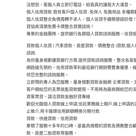
沒想到，客服人員立即打電話，給我真的讓我大大滿意。
個人信用貸款 既有客戶個人信貸 -免保人 免擔保品 多種期
個人信貸整合負債周轉不求人，個人信貸手續簡便超好借
貸協商清償免費卡債整合貸償諮詢！
專業的金融團隊，提供銀行各類個人貸款諮詢服務，信貸
貸款個人信貸 | 汽車貸款、房屋貸款、債務整合 |貸款,個人
諮詢,
為你量身規劃優質銀行方案,提供貸款諮詢服務，整合各家
網路搶先預約，信用貸款率利最低銀行開辦費雙重優惠，線
供您完整的諮詢服務。
立即預約專人為您服務，量身規劃貸款金融網 企業貸款、
客戶開給您的支票就能貸款變現，不用再為廠商開給您的
資客票貸，請洽貸款金融好貸專線
歡迎光臨個人貸款線上申請,信託業務線上開戶,線上申請約
止推介,用卡循環信用餘額轉換分期付款
貸款、快速貸款、信用貸款
累積了服務十多年的口碑，是最具規模的貸款及債務整合
款、房屋二胎貸款等服務，